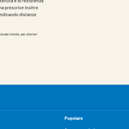
i tenuta e di resistenza
a prescrive inoltre
 indicando distanze
ta del cliente; per ulteriori
Popolare