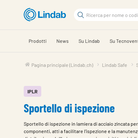
Log
Cerca
in
per
Cerca
visionare
il
Prodotti
News
Su Lindab
Su Tecnoven
carrello
Pagina principale (Lindab.ch)
Lindab Safe
IPLR
Sportello di ispezione
Sportello di ispezione in lamiera di acciaio zincata per c
componenti, atti a facilitare l’ispezione e la manutenz