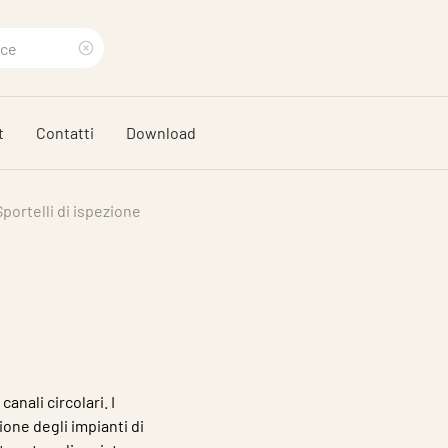
Eliminare
termine
t
Contatti
Download
di
ricerca
Sportelli di ispezione
anali circolari. I
ione degli impianti di