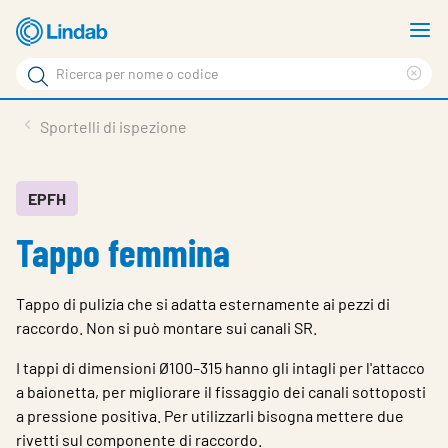
Log
M
in
m
Cerca
per
Eli
Cerca
visionare
ter
Prodotti
Sportelli di ispezione
il
di
News
rice
carrello
Su Lindab
EPFH
Tappo femmina
Su Tecnovent
Contatti
Tappo di pulizia che si adatta esternamente ai pezzi di
Download
raccordo. Non si può montare sui canali SR.
Log in
I tappi di dimensioni Ø100–315 hanno gli intagli per l'attacco
a baionetta, per migliorare il fissaggio dei canali sottoposti
Scegliere la lingua
a pressione positiva. Per utilizzarli bisogna mettere due
rivetti sul componente di raccordo.