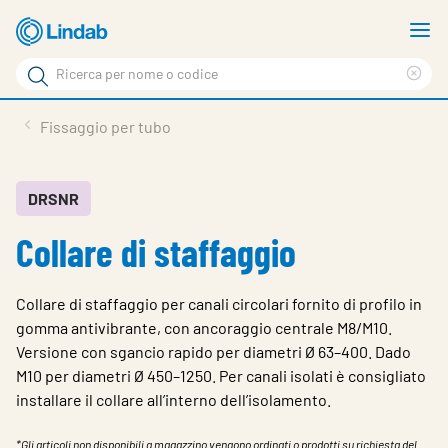
Log
M
in
m
Cerca
per
Eli
Cerca
visionare
ter
Prodotti
Fissaggio per tubo
il
di
News
rice
carrello
Su Lindab
DRSNR
Collare di staffaggio
Su Tecnovent
Contatti
Collare di staffaggio per canali circolari fornito di profilo in
Download
gomma antivibrante, con ancoraggio centrale M8/M10.
Versione con sgancio rapido per diametri Ø 63–400. Dado
Log in
M10 per diametri Ø 450–1250. Per canali isolati è consigliato
installare il collare all’interno dell’isolamento.
Scegliere la lingua
*Gli articoli non disponibili a magazzino vengono ordinati o prodotti su richiesta del