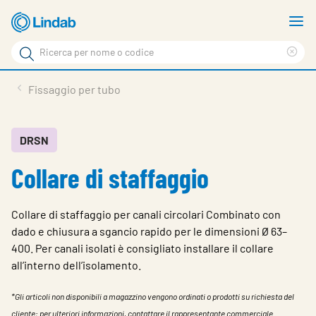
Log
M
in
m
Cerca
per
Eli
Cerca
visionare
ter
Prodotti
Fissaggio per tubo
il
di
News
rice
carrello
Su Lindab
DRSN
Collare di staffaggio
Su Tecnovent
Contatti
Collare di staffaggio per canali circolari Combinato con
Download
dado e chiusura a sgancio rapido per le dimensioni Ø 63–
400. Per canali isolati è consigliato installare il collare
Log in
all’interno dell’isolamento.
Scegliere la lingua
*Gli articoli non disponibili a magazzino vengono ordinati o prodotti su richiesta del
cliente; per ulteriori informazioni, contattare il rappresentante commerciale.