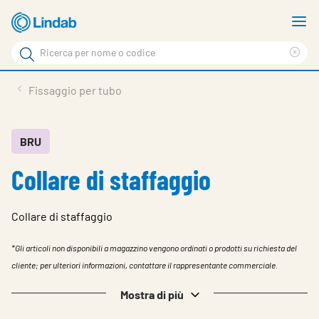
Log
M
in
m
Cerca
per
Eli
Cerca
visionare
ter
Prodotti
Fissaggio per tubo
il
di
News
rice
carrello
Su Lindab
BRU
Collare di staffaggio
Su Tecnovent
Contatti
Collare di staffaggio
Download
*Gli articoli non disponibili a magazzino vengono ordinati o prodotti su richiesta del
Log in
cliente; per ulteriori informazioni, contattare il rappresentante commerciale.
Scegliere la lingua
Mostra di più