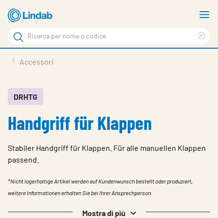
Log
M
in
m
Cerca
per
Eli
Cerca
visionare
ter
Prodotti
Accessori
il
di
News
rice
carrello
Su Lindab
DRHTG
Handgriff für Klappen
Su Tecnovent
Contatti
Stabiler Handgriff für Klappen. Für alle manuellen Klappen
Download
passend.
Log in
*Nicht lagerhaltige Artikel werden auf Kundenwunsch bestellt oder produziert,
weitere Informationen erhalten Sie bei Ihrer Ansprechperson.
Scegliere la lingua
Mostra di più