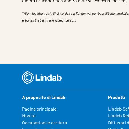
einem Druckbereich von 50 bis 250 Pascal zu halten.
*Nicht lagerhaltige Artikel werden auf Kundenwunsch bestellt oder produzie
erhalten Sie bei Ihrer Ansprechperson.
Caratteristiche
Valore
A proposito di Lindab
Prodotti
Pagina principale
Lindab Sa
Novità
Lindab Re
Occupazioni e carriera
Diffusori d