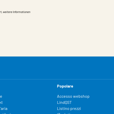
rt, weitere Informationen
Popolare
fe
Accesso webshop
kt
LindQST
'aria
Listino prezzi