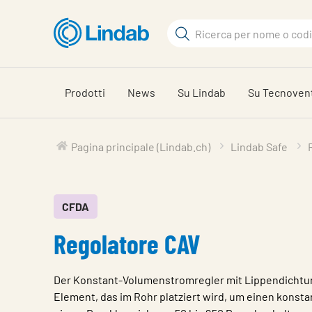
Log
Cerca
in
per
Cerca
visionare
il
Prodotti
News
Su Lindab
Su Tecnoven
carrello
Pagina principale (Lindab.ch)
Lindab Safe
CFDA
Regolatore CAV
Der Konstant-Volumenstromregler mit Lippendichtun
Element, das im Rohr platziert wird, um einen konsta