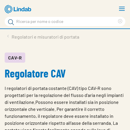
Log
M
in
m
Cerca
per
Eli
Cerca
visionare
ter
Prodotti
Regolatori e misuratori di portata
il
di
News
rice
carrello
Su Lindab
CAV-R
Regolatore CAV
Su Tecnovent
Contatti
I regolatori di portata costante (CAV) tipo CAV-R sono
Download
progettati per la regolazione del flusso d'aria negli impianti
di ventilazione.Possono essere installati sia in posizione
Log in
orizzontale che verticale. Per garantire il corretto
funzionamento, il regolatore deve essere installato in
Scegliere la lingua
posizione orizzontale rispetto all'asse della serranda. La
portata viene fissata facilmente agendo sulla leva di