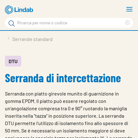
Log
M
in
m
Cerca
per
Eli
Cerca
visionare
ter
Prodotti
Serrande standard
il
di
News
rice
carrello
Su Lindab
DTU
Serranda di intercettazione
Su Tecnovent
Contatti
Serranda con piatto girevole munito di guarnizione in
Download
gomma EPDM. Il piatto può essere regolato con
un’angolazione compresa tra 0 e 90° ruotando la maniglia
Log in
inserita nella "tazza" in posizione superiore. La serranda
DTU permette l’utilizzo di isolamento fino allo spessore di
Scegliere la lingua
50 mm. Se è necessario un isolamento maggiore si deve
aggiungere la speciale tazza per isolamento IK. La serranda