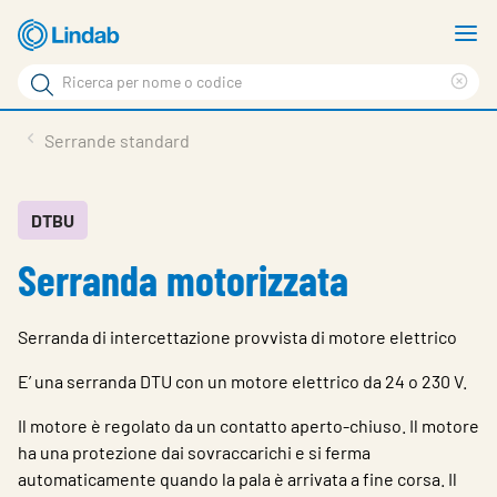
Log
M
in
m
Cerca
per
Eli
Cerca
visionare
ter
Prodotti
Serrande standard
il
di
News
rice
carrello
Su Lindab
DTBU
Serranda motorizzata
Su Tecnovent
Contatti
Serranda di intercettazione provvista di motore elettrico
Download
E’ una serranda DTU con un motore elettrico da 24 o 230 V.
Log in
Il motore è regolato da un contatto aperto-chiuso. Il motore
ha una protezione dai sovraccarichi e si ferma
Scegliere la lingua
automaticamente quando la pala è arrivata a fine corsa. Il