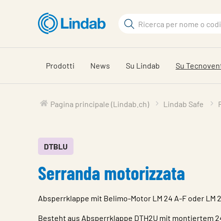
Log
Cerca
in
per
Cerca
visionare
il
Prodotti
News
Su Lindab
Su Tecnoven
carrello
Pagina principale (Lindab.ch)
Lindab Safe
DTBLU
Serranda motorizzata
Absperrklappe mit Belimo-Motor LM 24 A-F oder LM 2
Besteht aus Absperrklappe DTH2U mit montiertem 24