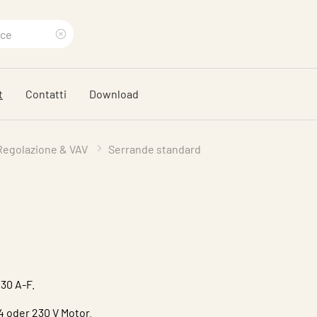
Eliminare
termine
t
Contatti
Download
di
ricerca
Regolazione & VAV
Serrande standard
30 A-F.
 oder 230 V Motor.