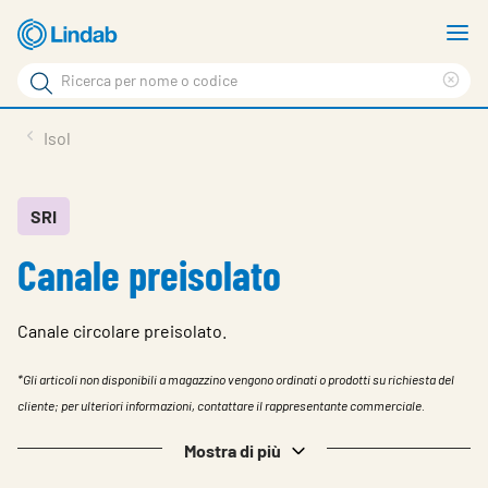
Log
M
in
m
Cerca
per
Eli
Cerca
visionare
ter
Prodotti
Isol
il
di
News
rice
carrello
Su Lindab
SRI
Canale preisolato
Su Tecnovent
Contatti
Canale circolare preisolato.
Download
*Gli articoli non disponibili a magazzino vengono ordinati o prodotti su richiesta del
Log in
cliente; per ulteriori informazioni, contattare il rappresentante commerciale.
Scegliere la lingua
Mostra di più