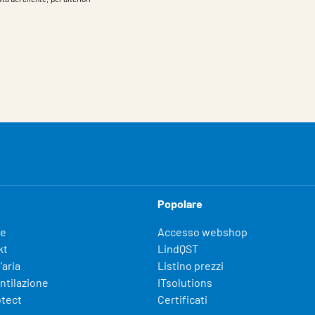
Popolare
fe
Accesso webshop
kt
LindQST
'aria
Listino prezzi
entilazione
ITsolutions
otect
Certificati