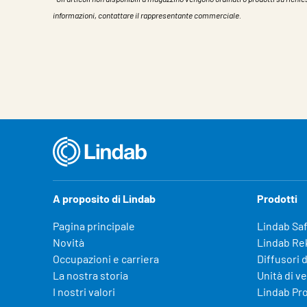
informazioni, contattare il rappresentante commerciale.
Caratteristiche
Valore
A proposito di Lindab
Prodotti
Pagina principale
Lindab Sa
Novità
Lindab Re
Occupazioni e carriera
Diffusori d
La nostra storia
Unità di v
I nostri valori
Lindab Pr