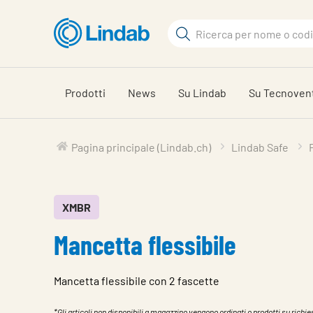
Log
Cerca
in
per
Cerca
visionare
il
Prodotti
News
Su Lindab
Su Tecnoven
carrello
Pagina principale (Lindab.ch)
Lindab Safe
XMBR
Mancetta flessibile
Mancetta flessibile con 2 fascette
*Gli articoli non disponibili a magazzino vengono ordinati o prodotti su richies