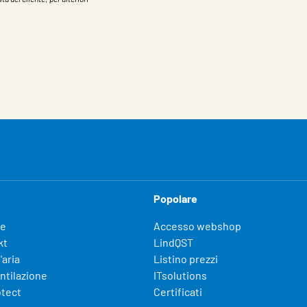
Popolare
fe
Accesso webshop
kt
LindQST
'aria
Listino prezzi
entilazione
ITsolutions
otect
Certificati