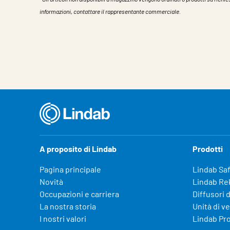
informazioni, contattare il rappresentante commerciale.
Caratteristiche
Valore
A proposito di Lindab
Prodotti
Pagina principale
Lindab Sa
Novità
Lindab Re
Occupazioni e carriera
Diffusori d
La nostra storia
Unità di v
I nostri valori
Lindab Pr