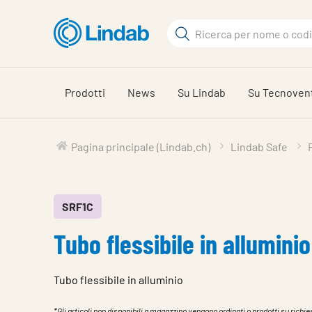
Log
Cerca
in
per
Cerca
visionare
il
Prodotti
News
Su Lindab
Su Tecnoven
carrello
Pagina principale (Lindab.ch)
Lindab Safe
SRF1C
Tubo flessibile in alluminio
Tubo flessibile in alluminio
*Gli articoli non disponibili a magazzino vengono ordinati o prodotti su richies