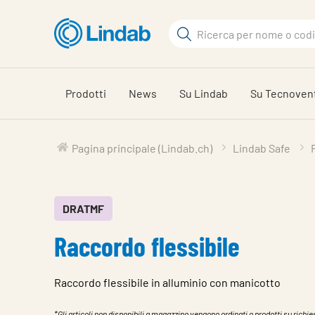
Log
Cerca
in
per
Cerca
visionare
il
Prodotti
News
Su Lindab
Su Tecnoven
carrello
Pagina principale (Lindab.ch)
Lindab Safe
DRATMF
Raccordo flessibile
Raccordo flessibile in alluminio con manicotto
*Gli articoli non disponibili a magazzino vengono ordinati o prodotti su richies