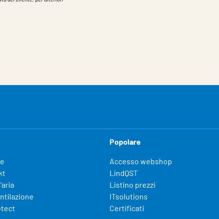
Popolare
fe
Accesso webshop
kt
LindQST
'aria
Listino prezzi
entilazione
ITsolutions
otect
Certificati