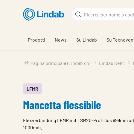
Log
Cerca
in
per
Cerca
visionare
il
Prodotti
News
Su Lindab
Su Tecnoven
carrello
Pagina principale (Lindab.ch)
Lindab Rekt
LFMR
Mancetta flessibile
Flexverbindung LFMR mit LSM20-Profil bis 999mm od
1000mm.