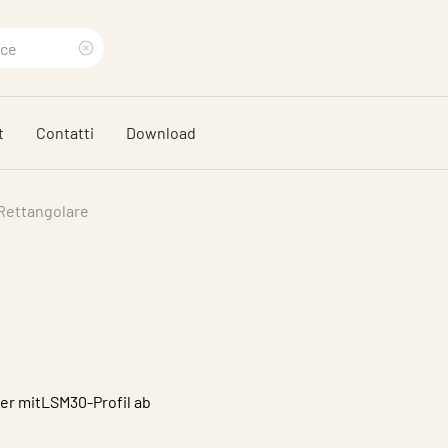
Eliminare
termine
t
Contatti
Download
di
ricerca
Rettangolare
er mitLSM30-Profil ab