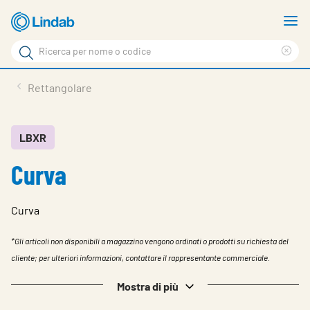
Log
M
in
m
Cerca
per
Eli
Cerca
visionare
ter
Prodotti
Rettangolare
il
di
News
rice
carrello
Su Lindab
LBXR
Curva
Su Tecnovent
Contatti
Curva
Download
*Gli articoli non disponibili a magazzino vengono ordinati o prodotti su richiesta del
Log in
cliente; per ulteriori informazioni, contattare il rappresentante commerciale.
Scegliere la lingua
Mostra di più