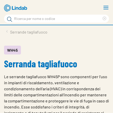
Log
M
in
m
Cerca
per
Eli
Cerca
visionare
ter
Prodotti
Serrande tagliafuoco
il
di
News
rice
carrello
Su Lindab
WH45
Serranda tagliafuoco
Su Tecnovent
Contatti
Le serrande tagliafuoco WH45P sono componenti per l'uso
Download
in impianti di riscaldamento, ventilazione e
condizionamento dell'aria (HVAC) in corrispondenza dei
Log in
limiti delle compartimentazioni all'incendio per mantenere
la compartimentazione e proteggere le vie di fuga in caso di
Scegliere la lingua
incendio. Esse soddisfano i criteri di integrità, di
isolamento e di tenuta fumi per il periodo di resistenza al