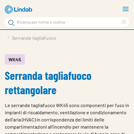
Log
M
in
m
Cerca
per
Eli
Cerca
visionare
ter
Prodotti
Serrande tagliafuoco
il
di
News
rice
carrello
Su Lindab
WK45
Serranda tagliafuoco
Su Tecnovent
Contatti
rettangolare
Download
Le serrande tagliafuoco WK45 sono componenti per l'uso in
Log in
impianti di riscaldamento, ventilazione e condizionamento
dell'aria (HVAC) in corrispondenza dei limiti delle
Scegliere la lingua
compartimentazioni all'incendio per mantenere la
compartimentazione e proteggere le vie di fuga in caso di