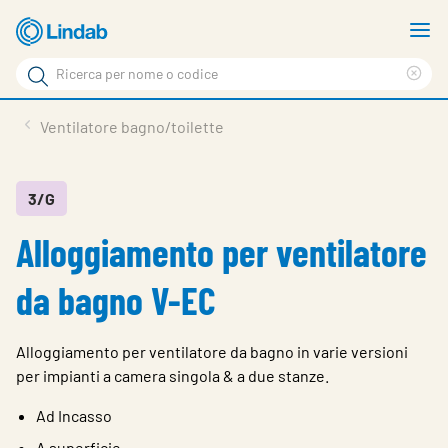
Log
M
in
m
Cerca
per
Eli
Cerca
visionare
ter
Prodotti
Ventilatore bagno/toilette
il
di
News
rice
carrello
Su Lindab
3/G
Alloggiamento per ventilatore
Su Tecnovent
Contatti
da bagno V-EC
Download
Alloggiamento per ventilatore da bagno in varie versioni
Log in
per impianti a camera singola & a due stanze.
Scegliere la lingua
Ad Incasso
A superficie