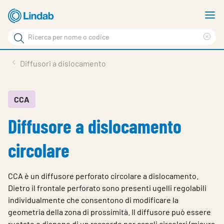
Log
M
in
m
Cerca
per
Eli
Cerca
visionare
ter
Prodotti
Diffusori a dislocamento
il
di
News
rice
carrello
Su Lindab
CCA
Diffusore a dislocamento
Su Tecnovent
Contatti
circolare
Download
CCA è un diffusore perforato circolare a dislocamento.
Log in
Dietro il frontale perforato sono presenti ugelli regolabili
individualmente che consentono di modificare la
Scegliere la lingua
geometria della zona di prossimità. Il diffusore può essere
ruotato e dispone di un raccordo per canali circolari (misura