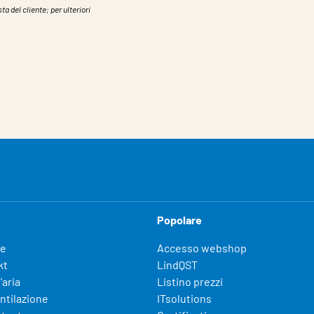
ta del cliente; per ulteriori
Popolare
fe
Accesso webshop
kt
LindQST
'aria
Listino prezzi
entilazione
ITsolutions