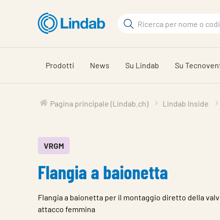
Log
Cerca
in
per
Cerca
visionare
il
Prodotti
News
Su Lindab
Su Tecnoven
carrello
Pagina principale (Lindab.ch)
Lindab Inside
VRGM
Flangia a baionetta
Flangia a baionetta per il montaggio diretto della valv
attacco femmina