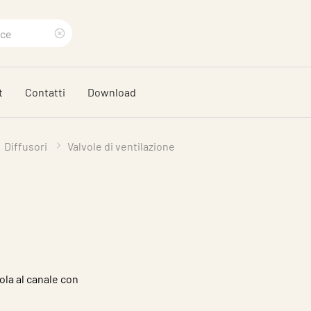
Eliminare
termine
t
Contatti
Download
di
ricerca
Diffusori
Valvole di ventilazione
ola al canale con