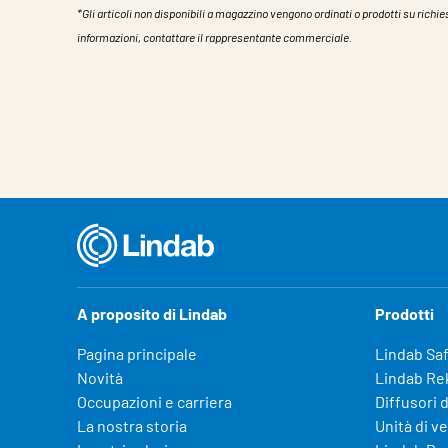
*Gli articoli non disponibili a magazzino vengono ordinati o prodotti su richies
informazioni, contattare il rappresentante commerciale.
Caratteristiche
Valore
A proposito di Lindab
Prodotti
Pagina principale
Lindab Sa
Novità
Lindab Re
Occupazioni e carriera
Diffusori d
La nostra storia
Unità di v