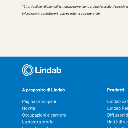
*Gli articoli non disponibili a magazzino vengono ordinati o prodotti su richies
informazioni, contattare il rappresentante commerciale.
Caratteristiche
Valore
A proposito di Lindab
Prodotti
Pagina principale
Lindab Sa
Novità
Lindab Re
Occupazioni e carriera
Diffusori d
La nostra storia
Unità di v