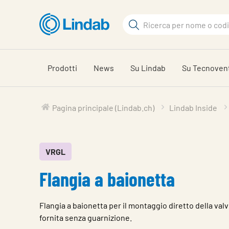
Log
Cerca
in
per
Cerca
visionare
il
Prodotti
News
Su Lindab
Su Tecnoven
carrello
Pagina principale (Lindab.ch)
Lindab Inside
VRGL
Flangia a baionetta
Flangia a baionetta per il montaggio diretto della valv
fornita senza guarnizione.