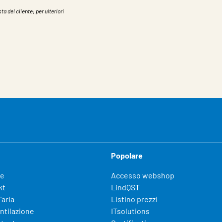
ta del cliente; per ulteriori
Popolare
fe
Accesso webshop
kt
LindQST
'aria
Listino prezzi
entilazione
ITsolutions