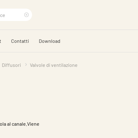
Eliminare
termine
t
Contatti
Download
di
ricerca
Diffusori
Valvole di ventilazione
ola al canale.Viene