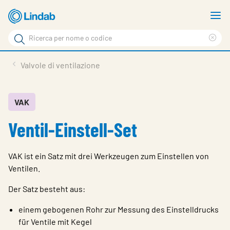
Log
M
in
m
Cerca
per
Eli
Cerca
visionare
ter
Prodotti
Valvole di ventilazione
il
di
News
rice
carrello
Su Lindab
VAK
Ventil-Einstell-Set
Su Tecnovent
Contatti
VAK ist ein Satz mit drei Werkzeugen zum Einstellen von
Download
Ventilen.
Log in
Der Satz besteht aus:
einem gebogenen Rohr zur Messung des Einstelldrucks
Scegliere la lingua
für Ventile mit Kegel