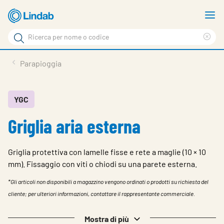
Log
M
in
m
Cerca
per
Eli
Cerca
visionare
ter
Prodotti
Parapioggia
il
di
News
rice
carrello
Su Lindab
YGC
Griglia aria esterna
Su Tecnovent
Contatti
Griglia protettiva con lamelle fisse e rete a maglie (10 × 10
Download
mm). Fissaggio con viti o chiodi su una parete esterna.
*Gli articoli non disponibili a magazzino vengono ordinati o prodotti su richiesta del
Log in
cliente; per ulteriori informazioni, contattare il rappresentante commerciale.
Scegliere la lingua
Mostra di più