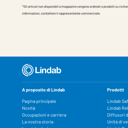
*Gli articoli non disponibili a magazzino vengono ordinati o prodotti su richies
informazioni, contattare il rappresentante commerciale.
Caratteristiche
Valore
A proposito di Lindab
Prodotti
Pagina principale
Lindab Sa
Novità
Lindab Re
Occupazioni e carriera
Diffusori d
La nostra storia
Unità di v