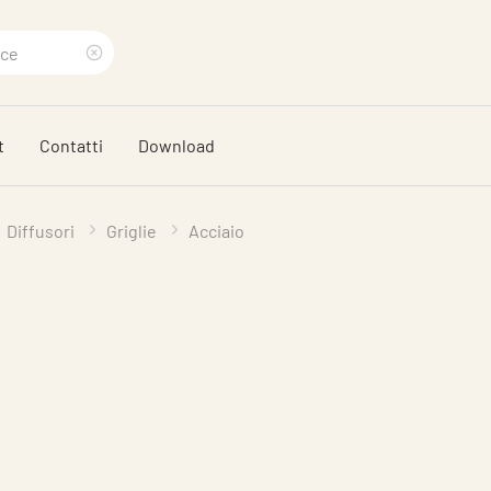
Eliminare
termine
t
Contatti
Download
di
ricerca
Diffusori
Griglie
Acciaio