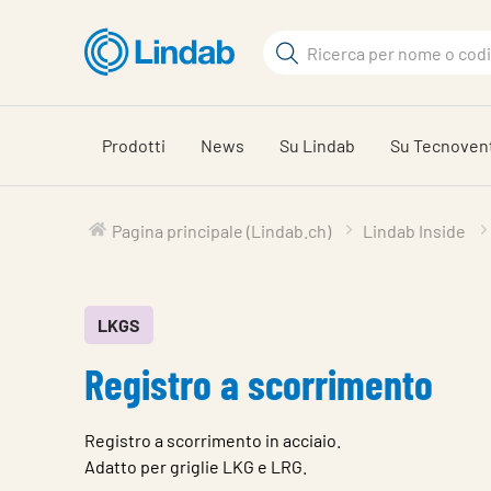
Log
Cerca
in
per
Cerca
visionare
il
Prodotti
News
Su Lindab
Su Tecnoven
carrello
Pagina principale (Lindab.ch)
Lindab Inside
LKGS
Registro a scorrimento
Registro a scorrimento in acciaio.
Adatto per griglie LKG e LRG.