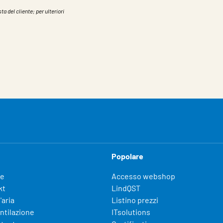
ta del cliente; per ulteriori
Popolare
fe
Accesso webshop
kt
LindQST
'aria
Listino prezzi
entilazione
ITsolutions