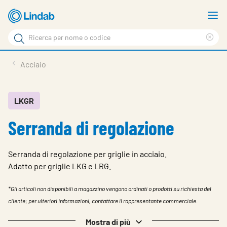
Log
M
in
m
Cerca
per
Eli
Cerca
visionare
ter
Prodotti
Acciaio
il
di
News
rice
carrello
Su Lindab
LKGR
Serranda di regolazione
Su Tecnovent
Contatti
Serranda di regolazione per griglie in acciaio.
Download
Adatto per griglie LKG e LRG.
Log in
*Gli articoli non disponibili a magazzino vengono ordinati o prodotti su richiesta del
cliente; per ulteriori informazioni, contattare il rappresentante commerciale.
Scegliere la lingua
Mostra di più