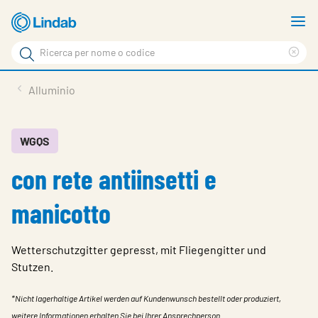
Log
M
in
m
Cerca
per
Eli
Cerca
visionare
ter
Prodotti
Alluminio
il
di
News
rice
carrello
Su Lindab
WGQS
con rete antiinsetti e
Su Tecnovent
Contatti
manicotto
Download
Wetterschutzgitter gepresst, mit Fliegengitter und
Log in
Stutzen.
Scegliere la lingua
*Nicht lagerhaltige Artikel werden auf Kundenwunsch bestellt oder produziert,
weitere Informationen erhalten Sie bei Ihrer Ansprechperson.