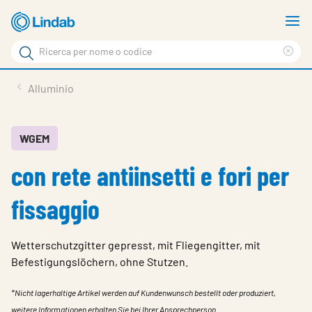
Log
M
in
m
Cerca
per
Eli
Cerca
visionare
ter
Prodotti
Alluminio
il
di
News
rice
carrello
Su Lindab
WGEM
con rete antiinsetti e fori per
Su Tecnovent
Contatti
fissaggio
Download
Wetterschutzgitter gepresst, mit Fliegengitter, mit
Log in
Befestigungslöchern, ohne Stutzen.
Scegliere la lingua
*Nicht lagerhaltige Artikel werden auf Kundenwunsch bestellt oder produziert,
weitere Informationen erhalten Sie bei Ihrer Ansprechperson.