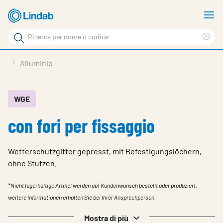
Log
M
in
m
Cerca
per
Eli
Cerca
visionare
ter
Prodotti
Alluminio
il
di
News
rice
carrello
Su Lindab
WGE
con fori per fissaggio
Su Tecnovent
Contatti
Wetterschutzgitter gepresst, mit Befestigungslöchern,
Download
ohne Stutzen.
Log in
*Nicht lagerhaltige Artikel werden auf Kundenwunsch bestellt oder produziert,
weitere Informationen erhalten Sie bei Ihrer Ansprechperson.
Scegliere la lingua
Mostra di più