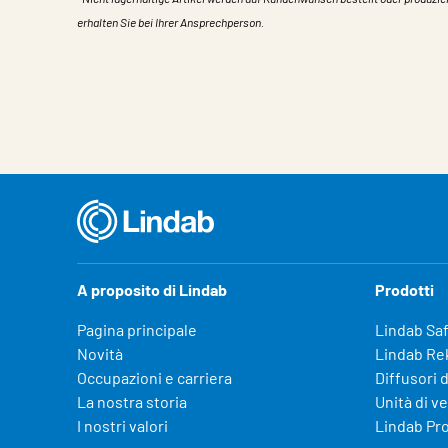
erhalten Sie bei Ihrer Ansprechperson.
Caratteristiche
Valore
A proposito di Lindab
Prodotti
Pagina principale
Lindab Sa
Novità
Lindab Re
Occupazioni e carriera
Diffusori d
La nostra storia
Unità di v
I nostri valori
Lindab Pr