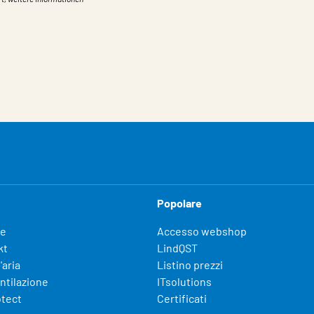
Popolare
fe
Accesso webshop
kt
LindQST
'aria
Listino prezzi
entilazione
ITsolutions
otect
Certificati