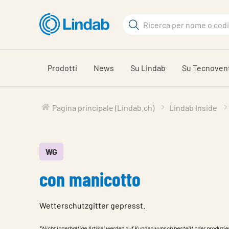
Log
Cerca
in
per
Cerca
visionare
il
Prodotti
News
Su Lindab
Su Tecnoven
carrello
Pagina principale (Lindab.ch)
Lindab Inside
WG
con manicotto
Wetterschutzgitter gepresst.
*Nicht lagerhaltige Artikel werden auf Kundenwunsch bestellt oder produzie