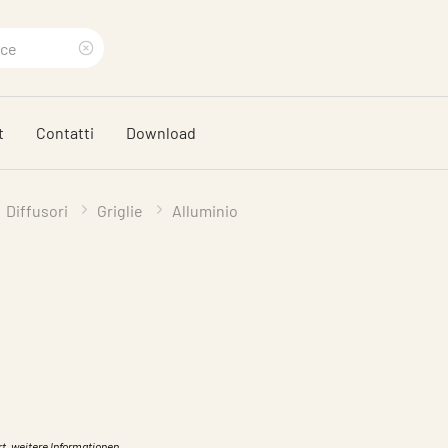
Eliminare
termine
t
Contatti
Download
di
ricerca
Diffusori
Griglie
Alluminio
rt, weitere Informationen