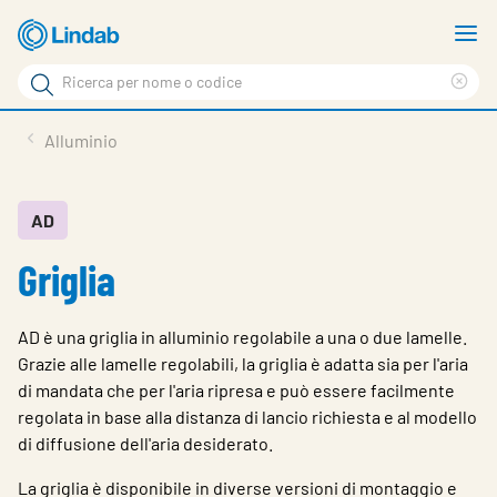
Log
M
in
m
Cerca
per
Eli
Cerca
visionare
ter
Prodotti
Alluminio
il
di
News
rice
carrello
Su Lindab
AD
Griglia
Su Tecnovent
Contatti
AD è una griglia in alluminio regolabile a una o due lamelle.
Download
Grazie alle lamelle regolabili, la griglia è adatta sia per l'aria
di mandata che per l'aria ripresa e può essere facilmente
Log in
regolata in base alla distanza di lancio richiesta e al modello
di diffusione dell'aria desiderato.
Scegliere la lingua
La griglia è disponibile in diverse versioni di montaggio e