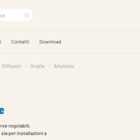
Eliminare
termine
t
Contatti
Download
di
ricerca
Diffusori
Griglie
Alluminio
ne
rve regolabili,
sia per installazioni a