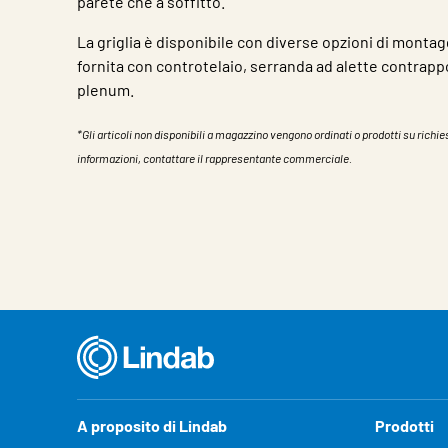
parete che a soffitto.
La griglia è disponibile con diverse opzioni di monta
fornita con controtelaio, serranda ad alette contrapp
plenum.
*Gli articoli non disponibili a magazzino vengono ordinati o prodotti su richies
informazioni, contattare il rappresentante commerciale.
Caratteristiche
Valore
A proposito di Lindab
Prodotti