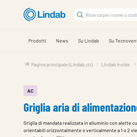
Log
Cerca
in
per
Cerca
visionare
il
Prodotti
News
Su Lindab
Su Tecnoven
carrello
Pagina principale (Lindab.ch)
Lindab Inside
AC
Griglia aria di alimentazio
Griglia di mandata realizzata in alluminio con alette cu
orientabili orizzontalmente o verticalmente a 1 o 2 vie 