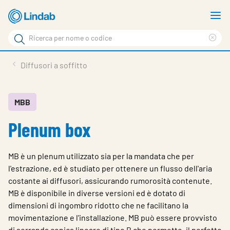
Log
M
in
m
Cerca
per
Eli
Cerca
visionare
ter
Prodotti
Diffusori a soffitto
il
di
News
rice
carrello
Su Lindab
MBB
Plenum box
Su Tecnovent
Contatti
MB è un plenum utilizzato sia per la mandata che per
Download
l'estrazione, ed è studiato per ottenere un flusso dell'aria
costante ai diffusori, assicurando rumorosità contenute.
Log in
MB è disponibile in diverse versioni ed è dotato di
dimensioni di ingombro ridotto che ne facilitano la
Scegliere la lingua
movimentazione e l'installazione. MB può essere provvisto
di serranda conica lineare di tipo B che permette, il perfetto