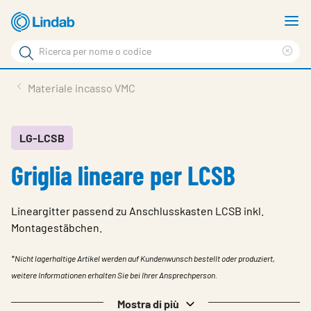
Log
M
in
m
Cerca
per
Eli
Cerca
visionare
ter
Prodotti
Materiale incasso VMC
il
di
News
rice
carrello
Su Lindab
LG-LCSB
Griglia lineare per LCSB
Su Tecnovent
Contatti
Lineargitter passend zu Anschlusskasten LCSB inkl.
Download
Montagestäbchen.
Log in
*Nicht lagerhaltige Artikel werden auf Kundenwunsch bestellt oder produziert,
weitere Informationen erhalten Sie bei Ihrer Ansprechperson.
Scegliere la lingua
Mostra di più