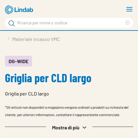
Log
M
in
m
Cerca
per
Eli
Cerca
visionare
ter
Prodotti
Materiale incasso VMC
il
di
News
rice
carrello
Su Lindab
DG-WIDE
Griglia per CLD largo
Su Tecnovent
Contatti
Griglia per CLD largo
Download
*Gli articoli non disponibili a magazzino vengono ordinati o prodotti su richiesta del
Log in
cliente; per ulteriori informazioni, contattare il rappresentante commerciale.
Scegliere la lingua
Mostra di più