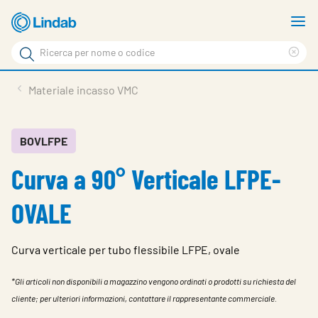
Log
M
in
m
Cerca
per
Eli
Cerca
visionare
ter
Prodotti
Materiale incasso VMC
il
di
News
rice
carrello
Su Lindab
BOVLFPE
Curva a 90° Verticale LFPE-
Su Tecnovent
Contatti
OVALE
Download
Curva verticale per tubo flessibile LFPE, ovale
Log in
*Gli articoli non disponibili a magazzino vengono ordinati o prodotti su richiesta del
Scegliere la lingua
cliente; per ulteriori informazioni, contattare il rappresentante commerciale.