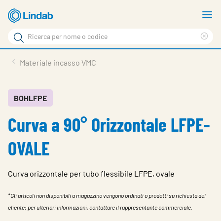
Log
M
in
m
Cerca
per
Eli
Cerca
visionare
ter
Prodotti
Materiale incasso VMC
il
di
News
rice
carrello
Su Lindab
BOHLFPE
Curva a 90° Orizzontale LFPE-
Su Tecnovent
Contatti
OVALE
Download
Curva orizzontale per tubo flessibile LFPE, ovale
Log in
*Gli articoli non disponibili a magazzino vengono ordinati o prodotti su richiesta del
Scegliere la lingua
cliente; per ulteriori informazioni, contattare il rappresentante commerciale.