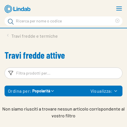
Log
M
in
m
Cerca
per
Eli
Cerca
visionare
ter
Prodotti
Travi fredde e termiche
il
di
News
rice
carrello
Travi fredde attive
Su Lindab
Su Tecnovent
Filtri
Fi
Contatti
Ordina per:
Visualizza:
Popolarità
Download
Log in
Non siamo riusciti a trovare nessun articolo corrispondente al
vostro filtro
Scegliere la lingua