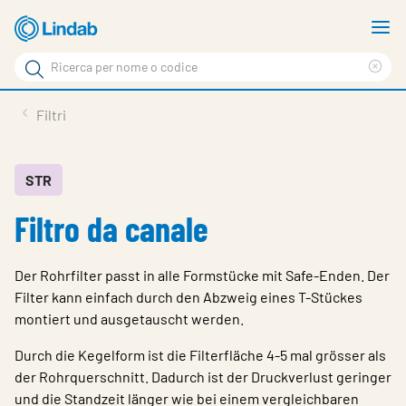
Log
M
in
m
Cerca
per
Eli
Cerca
visionare
ter
Prodotti
Filtri
il
di
News
rice
carrello
Su Lindab
STR
Filtro da canale
Su Tecnovent
Contatti
Der Rohrfilter passt in alle Formstücke mit Safe-Enden. Der
Download
Filter kann einfach durch den Abzweig eines T-Stückes
montiert und ausgetauscht werden.
Log in
Durch die Kegelform ist die Filterfläche 4-5 mal grösser als
Scegliere la lingua
der Rohrquerschnitt. Dadurch ist der Druckverlust geringer
und die Standzeit länger wie bei einem vergleichbaren