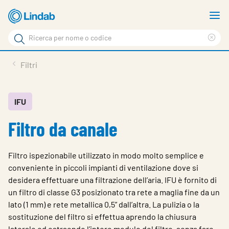
Log
M
in
m
Cerca
per
Eli
Cerca
visionare
ter
Prodotti
Filtri
il
di
News
rice
carrello
Su Lindab
IFU
Filtro da canale
Su Tecnovent
Contatti
Filtro ispezionabile utilizzato in modo molto semplice e
Download
conveniente in piccoli impianti di ventilazione dove si
desidera effettuare una filtrazione dell’aria. IFU è fornito di
Log in
un filtro di classe G3 posizionato tra rete a maglia fine da un
lato (1 mm) e rete metallica 0,5” dall’altra. La pulizia o la
Scegliere la lingua
sostituzione del filtro si effettua aprendo la chiusura
laterale ed estraendo l’intero modulo del filtro, senza fare