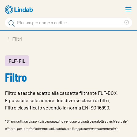
Log
M
in
m
Cerca
per
Eli
Cerca
visionare
ter
Prodotti
Filtri
il
di
News
rice
carrello
Su Lindab
FLF-FIL
Filtro
Su Tecnovent
Contatti
Filtro a tasche adatto alla cassetta filtrante FLF-BOX.
Download
È possibile selezionare due diverse classi di filtri.
Filtro classificato secondo la norma EN ISO 16890.
Log in
*Gli articoli non disponibili a magazzino vengono ordinati o prodotti su richiesta del
Scegliere la lingua
cliente; per ulteriori informazioni, contattare il rappresentante commerciale.