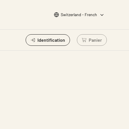
Choisir la langue
Switzerland - French
Identification
Panier
Connectez-vous po