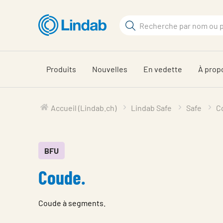
Aller
au
Rechercher
contenu
Rechercher
principal
sur
le
Produits
Nouvelles
En vedette
À prop
site
Accueil (Lindab.ch)
Lindab Safe
Safe
C
BFU
Coude.
Coude à segments.