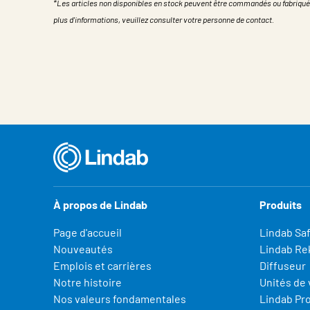
*Les articles non disponibles en stock peuvent être commandés ou fabriqué
plus d'informations, veuillez consulter votre personne de contact.
Propriété
Valeur
À propos de Lindab
Produits
Page d'accueil
Lindab Sa
Nouveautés
Lindab Re
Emplois et carrières
Diffuseur
Notre histoire
Unités de 
Nos valeurs fondamentales
Lindab Pr