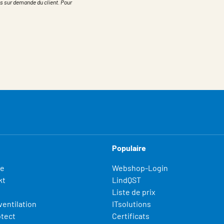
s sur demande du client. Pour
Populaire
fe
Webshop-Login
kt
LindQST
Liste de prix
ventilation
ITsolutions
otect
Certificats