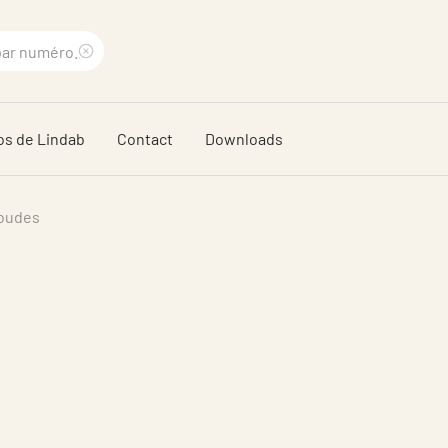
Supprimer
le
os de Lindab
Contact
Downloads
terme
recherché
oudes