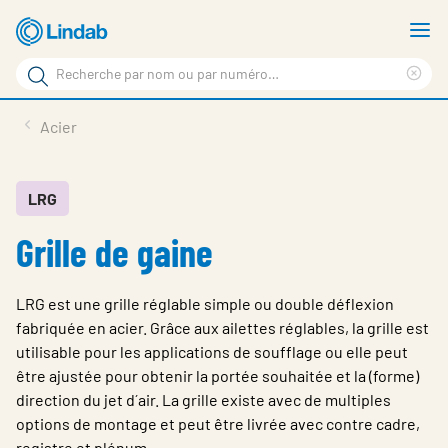
Aller
A
au
le
Rechercher
contenu
m
Sup
Rechercher
principal
le
Produits
Acier
sur
ter
Nouvelles
le
rec
site
En vedette
LRG
Grille de gaine
À propos de Lindab
Contact
LRG est une grille réglable simple ou double déflexion
Downloads
fabriquée en acier. Grâce aux ailettes réglables, la grille est
utilisable pour les applications de soufflage ou elle peut
Identification
être ajustée pour obtenir la portée souhaitée et la (forme)
direction du jet d´air. La grille existe avec de multiples
Choisir la langue
Switzerland - French
options de montage et peut être livrée avec contre cadre,
registre et plénum.