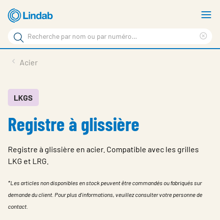
Aller
A
au
le
Rechercher
contenu
m
Sup
Rechercher
principal
le
Produits
Acier
sur
ter
Nouvelles
le
rec
site
En vedette
LKGS
Registre à glissière
À propos de Lindab
Contact
Registre à glissière en acier. Compatible avec les grilles
Downloads
LKG et LRG.
Identification
*Les articles non disponibles en stock peuvent être commandés ou fabriqués sur
demande du client. Pour plus d'informations, veuillez consulter votre personne de
Choisir la langue
Switzerland - French
contact.