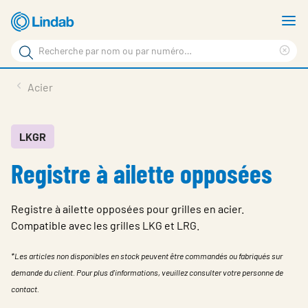
Aller
A
au
le
Rechercher
contenu
m
Sup
Rechercher
principal
le
Produits
Acier
sur
ter
Nouvelles
le
rec
site
En vedette
LKGR
Registre à ailette opposées
À propos de Lindab
Contact
Registre à ailette opposées pour grilles en acier.
Downloads
Compatible avec les grilles LKG et LRG.
Identification
*Les articles non disponibles en stock peuvent être commandés ou fabriqués sur
demande du client. Pour plus d'informations, veuillez consulter votre personne de
Choisir la langue
Switzerland - French
contact.