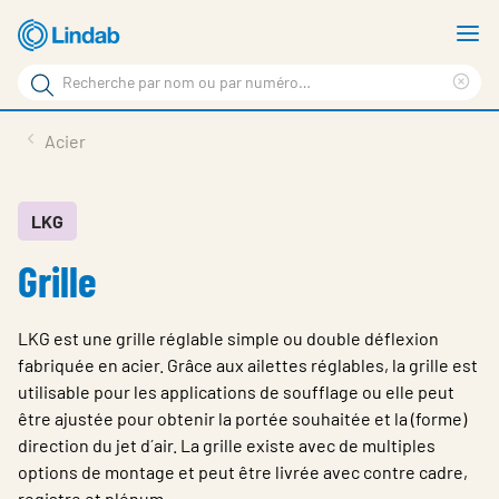
Aller
A
au
le
Rechercher
contenu
m
Sup
Rechercher
principal
le
Produits
Acier
sur
ter
Nouvelles
le
rec
site
En vedette
LKG
Grille
À propos de Lindab
Contact
LKG est une grille réglable simple ou double déflexion
Downloads
fabriquée en acier. Grâce aux ailettes réglables, la grille est
utilisable pour les applications de soufflage ou elle peut
Identification
être ajustée pour obtenir la portée souhaitée et la (forme)
direction du jet d´air. La grille existe avec de multiples
Choisir la langue
Switzerland - French
options de montage et peut être livrée avec contre cadre,
registre et plénum.