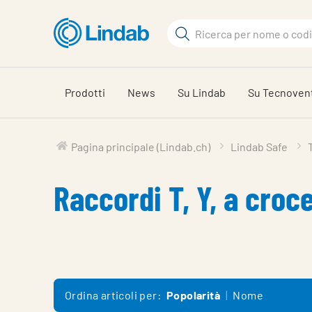
Log
Cerca
in
per
Cerca
visionare
il
Prodotti
News
Su Lindab
Su Tecnoven
carrello
Pagina principale (Lindab.ch)
Lindab Safe
Raccordi T, Y, a croc
Ordina articoli per:
Popolarità
Nome