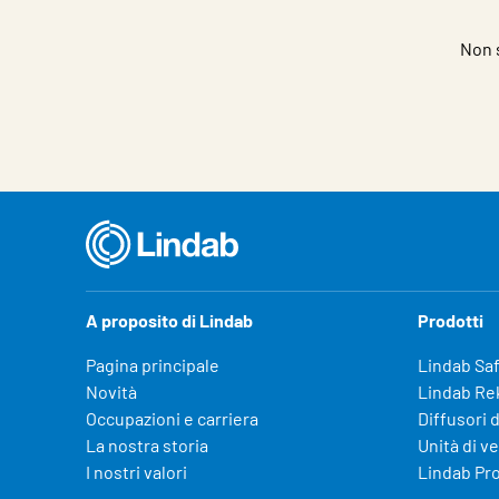
Non s
A proposito di Lindab
Prodotti
Pagina principale
Lindab Sa
Novità
Lindab Re
Occupazioni e carriera
Diffusori d
La nostra storia
Unità di v
I nostri valori
Lindab Pr