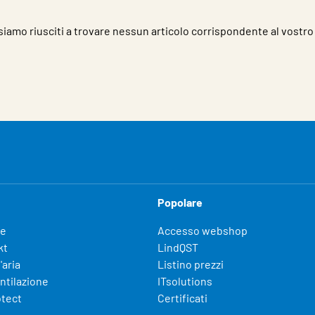
iamo riusciti a trovare nessun articolo corrispondente al vostro 
Popolare
fe
Accesso webshop
kt
LindQST
'aria
Listino prezzi
entilazione
ITsolutions
otect
Certificati