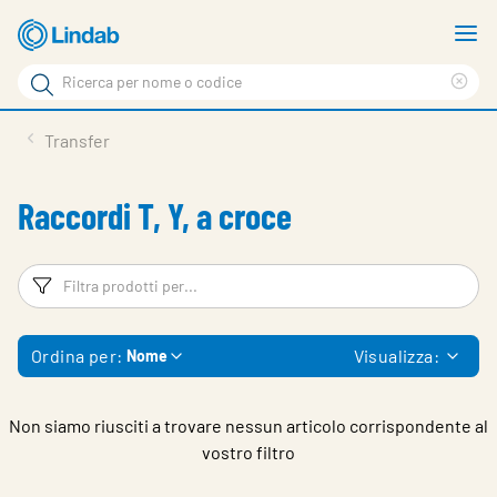
Log
M
in
m
Cerca
per
Eli
Cerca
visionare
ter
Prodotti
Transfer
il
di
News
rice
carrello
Raccordi T, Y, a croce
Su Lindab
Su Tecnovent
Filtri
Fi
Contatti
Ordina per:
Visualizza:
Nome
Download
Log in
Non siamo riusciti a trovare nessun articolo corrispondente al
vostro filtro
Scegliere la lingua