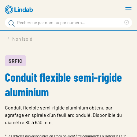
Aller
A
au
le
Rechercher
contenu
m
Sup
Rechercher
principal
le
Produits
Non isolé
sur
ter
Nouvelles
le
rec
site
En vedette
SRF1C
Conduit flexible semi-rigide
À propos de Lindab
Contact
aluminium
Downloads
Conduit flexible semi-rigide aluminium obtenu par
Identification
agrafage en spirale d’un feuillard ondulé. Disponible du
diamètre 80 à 630 mm.
Choisir la langue
Switzerland - French
*Les articles non disponibles en stock peuvent être commandés ou fabriqués sur